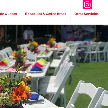
 de Quesos
Bocadillos & Coffee Break
Otros Servicios